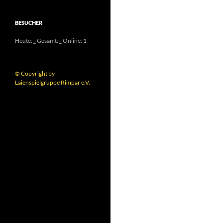
BESUCHER
Heute:
_
Gesamt:
_
Online: 1
© Copyright by
Laienspielgruppe Rimpar e.V.