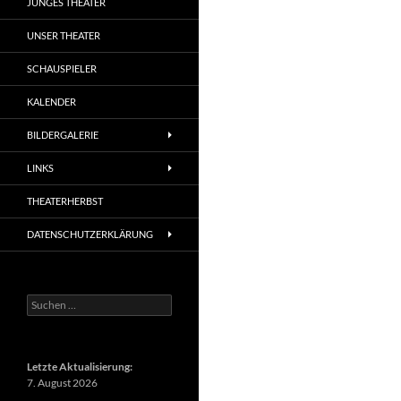
JUNGES THEATER
UNSER THEATER
SCHAUSPIELER
KALENDER
BILDERGALERIE
LINKS
THEATERHERBST
DATENSCHUTZERKLÄRUNG
Suchen
nach:
Letzte Aktualisierung:
7. August 2026