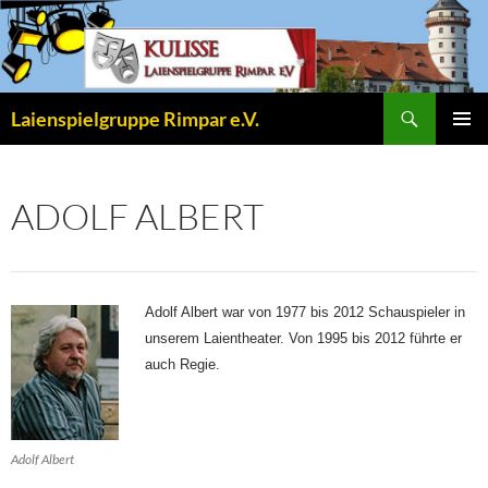
Zum
Inhalt
springen
Suchen
Laienspielgruppe Rimpar e.V.
PRIMÄR
MENÜ
ADOLF ALBERT
Adolf Albert war von 1977 bis 2012 Schauspieler in
unserem Laientheater. Von 1995 bis 2012 führte er
auch Regie.
Adolf Albert