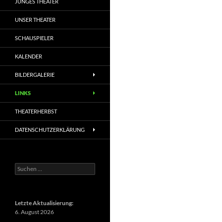
JUNGES THEATER
UNSER THEATER
SCHAUSPIELER
KALENDER
BILDERGALERIE
LINKS
THEATERHERBST
DATENSCHUTZERKLÄRUNG
Suchen
nach:
Letzte Aktualisierung:
6. August 2026