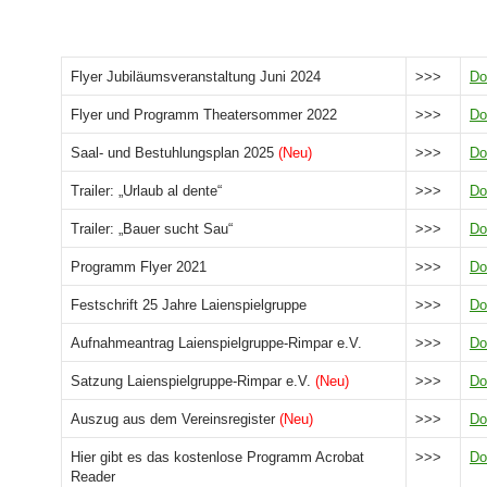
Flyer Jubiläumsveranstaltung Juni 2024
>>>
Do
Flyer und Programm Theatersommer 2022
>>>
Do
Saal- und Bestuhlungsplan 2025
(Neu)
>>>
Do
Trailer: „Urlaub al dente“
>>>
Do
Trailer: „Bauer sucht Sau“
>>>
Do
Programm Flyer 2021
>>>
Do
Festschrift 25 Jahre Laienspielgruppe
>>>
Do
Aufnahmeantrag Laienspielgruppe-Rimpar e.V.
>>>
Do
Satzung Laienspielgruppe-Rimpar e.V.
(Neu)
>>>
Do
Auszug aus dem Vereinsregister
(Neu)
>>>
Do
Hier gibt es das kostenlose Programm Acrobat
>>>
Do
Reader