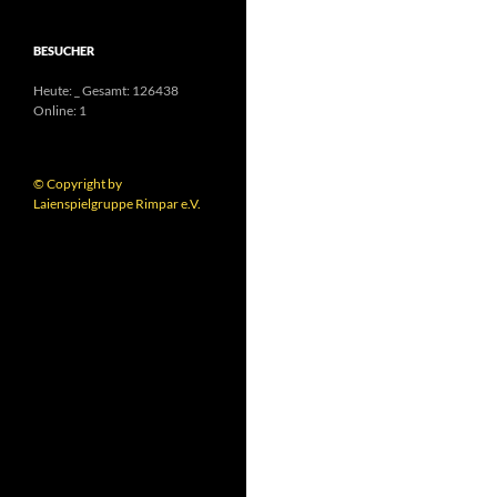
BESUCHER
Heute:
_
Gesamt:
126438
Online: 1
© Copyright by
Laienspielgruppe Rimpar e.V.