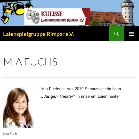
Zum
Inhalt
springen
Suchen
Laienspielgruppe Rimpar e.V.
PRIMÄR
MENÜ
MIA FUCHS
Mia Fuchs ist seit 2019 Schauspielerin beim
„Jungen Theater“
in unserem Laientheater.
Mia Fuchs