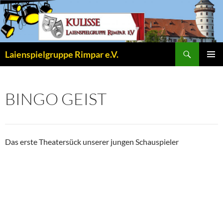
Zum
Inhalt
springen
Suchen
Laienspielgruppe Rimpar e.V.
PRIMÄR
MENÜ
BINGO GEIST
Das erste Theatersück unserer jungen Schauspieler