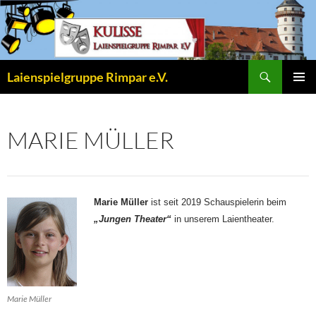
Zum
Inhalt
springen
Suchen
Laienspielgruppe Rimpar e.V.
PRIMÄR
MENÜ
MARIE MÜLLER
Marie Müller
ist seit 2019 Schauspielerin beim
„Jungen Theater“
in unserem Laientheater.
Marie Müller