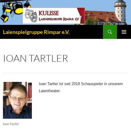
Zum
Inhalt
springen
Suchen
Laienspielgruppe Rimpar e.V.
PRIMÄR
MENÜ
IOAN TARTLER
Ioan Tartler ist seit 2019 Schauspieler in unserem
Laientheater.
Ioan Tartler