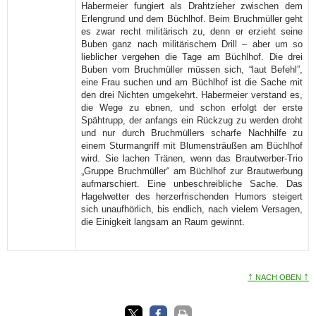
Habermeier fungiert als Drahtzieher zwischen dem
Erlengrund und dem Büchlhof. Beim Bruchmüller geht
es zwar recht militärisch zu, denn er erzieht seine
Buben ganz nach militärischem Drill – aber um so
lieblicher vergehen die Tage am Büchlhof. Die drei
Buben vom Bruchmüller müssen sich, “laut Befehl”,
eine Frau suchen und am Büchlhof ist die Sache mit
den drei Nichten umgekehrt. Habermeier verstand es,
die Wege zu ebnen, und schon erfolgt der erste
Spähtrupp, der anfangs ein Rückzug zu werden droht
und nur durch Bruchmüllers scharfe Nachhilfe zu
einem Sturmangriff mit Blumensträußen am Büchlhof
wird. Sie lachen Tränen, wenn das Brautwerber-Trio
„Gruppe Bruchmüller“ am Büchlhof zur Brautwerbung
aufmarschiert. Eine unbeschreibliche Sache. Das
Hagelwetter des herzerfrischenden Humors steigert
sich unaufhörlich, bis endlich, nach vielem Versagen,
die Einigkeit langsam an Raum gewinnt.
↑
↑
NACH OBEN