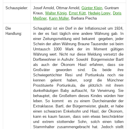
Schauspieler:
Josef Arnold, Ottmar Arnold,
Günter Klein
, Guntram
Kraus,
Walter König
,
Ernst Kütt
,
Hedwig Lorey
,
Doris
Meißner
,
Karin Müller
, Barbara Piecha
Die
Schauplatz ist ein Dorf in der Inflationszeit um 1924,
Handlung:
in der es fast täglich eine andere Währung gab. In
einer Zeitungsmeldung wird bekannt gegeben, jeder
Schein der alten Währung Braune Tausender sei beim
Umtausch 1000 Mark der im Moment gültigen
Währung wert. Nicht nur diese Meldung versetzt die
Dorfbewohner in Aufruhr: Sowohl Bürgermeister Bartl
als auch der Ökonom Hiasl erfahren, dass sie
Großväter geworden sind. Da beide ihre
Schwiegertöchter Resi und Portiunkula noch nie
kennen gelernt haben, sorgt die Münchner
Prostituierte Portiunkula, die plötzlich mit ihrem
dunkelhäutigen Baby auftaucht, für Verwirrung. Sie
behauptet, die Großeltern dieses Kindes würden hier
leben. So kommt es zu einem Durcheinander der
Extraklasse. Bartl, der Bürgermeister, glaubt, er habe
einen schwarzen Enkelsohn und Hiasl, der Ökonom,
kann es kaum fassen, dass sein etwas beschränkter
und extrem stotternder Sohn, solch einen tollen
Stammhalter zusammengebracht hat. Jedoch stellt