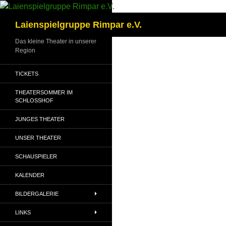
Zum
Inhalt
Suchen
Laienspielgruppe Rimpar e.V.
springen
Das kleine Theater in unserer
Region
TICKETS
THEATERSOMMER IM
SCHLOSSHOF
JUNGES THEATER
UNSER THEATER
SCHAUSPIELER
KALENDER
BILDERGALERIE
LINKS