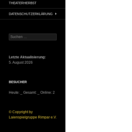
THEATERHERBST
DATENSCHUTZERKLÄRUNG
Suchen
nach:
Letzte Aktualisierung:
5. August 2026
BESUCHER
Heute:
_
Gesamt:
_
Online: 2
© Copyright by
Laienspielgruppe Rimpar e.V.