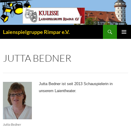
Zum
Inhalt
springen
Suchen
Laienspielgruppe Rimpar e.V.
PRIMÄR
MENÜ
JUTTA BEDNER
Jutta Bedner ist seit 2013 Schauspielerin in
unserem Laientheater.
Jutta Bedner